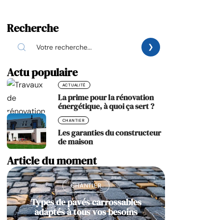
Recherche
Actu populaire
ACTUALITÉ
La prime pour la rénovation
énergétique, à quoi ça sert ?
CHANTIER
Les garanties du constructeur
de maison
Article du moment
CHANTIER
Types de pavés carrossables
adaptés à tous vos besoins