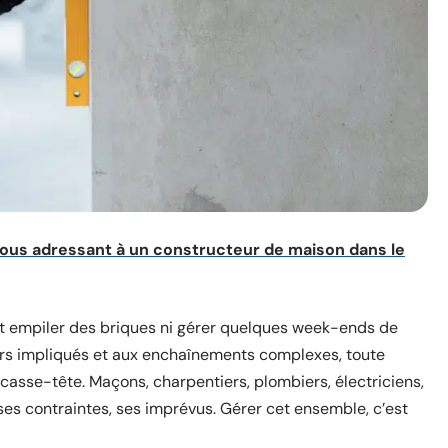
ous adressant à un constructeur de maison dans le
t empiler des briques ni gérer quelques week-ends de
iers impliqués et aux enchaînements complexes, toute
 casse-tête. Maçons, charpentiers, plombiers, électriciens,
 ses contraintes, ses imprévus. Gérer cet ensemble, c’est