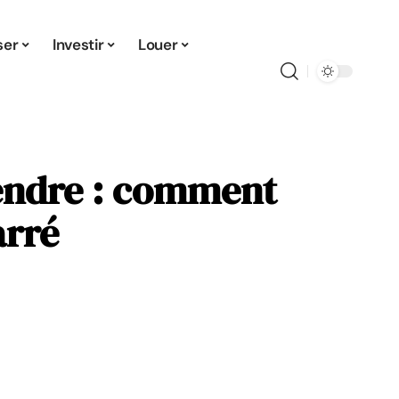
ser
Investir
Louer
vendre : comment
arré