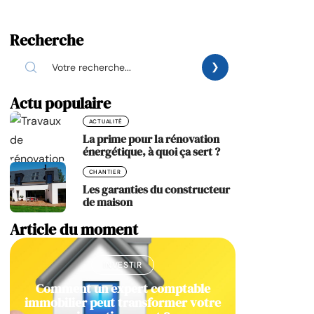
Recherche
Actu populaire
ACTUALITÉ
La prime pour la rénovation
énergétique, à quoi ça sert ?
CHANTIER
Les garanties du constructeur
de maison
Article du moment
INVESTIR
Comment un expert comptable
immobilier peut transformer votre