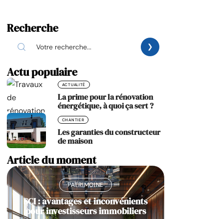
Recherche
Actu populaire
ACTUALITÉ
La prime pour la rénovation
énergétique, à quoi ça sert ?
CHANTIER
Les garanties du constructeur
de maison
Article du moment
PATRIMOINE
SCI : avantages et inconvénients
pour investisseurs immobiliers