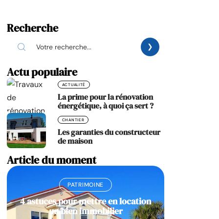
Recherche
Actu populaire
ACTUALITÉ
La prime pour la rénovation
énergétique, à quoi ça sert ?
CHANTIER
Les garanties du constructeur
de maison
Article du moment
PATRIMOINE
4 astuces pour mettre en location
un bien immobilier