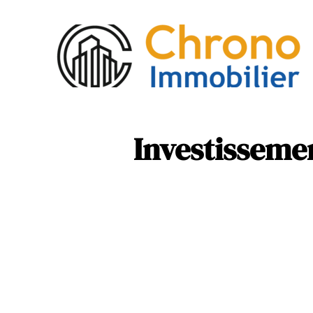
Act
Mob
Investissemen