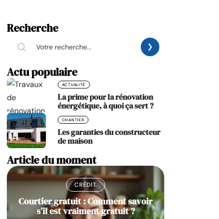
Recherche
Actu populaire
ACTUALITÉ
La prime pour la rénovation
énergétique, à quoi ça sert ?
CHANTIER
Les garanties du constructeur
de maison
Article du moment
CRÉDIT
Courtier gratuit : Comment savoir
s’il est vraiment gratuit ?