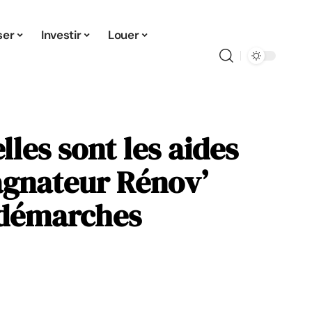
ser
Investir
Louer
les sont les aides
gnateur Rénov’
 démarches