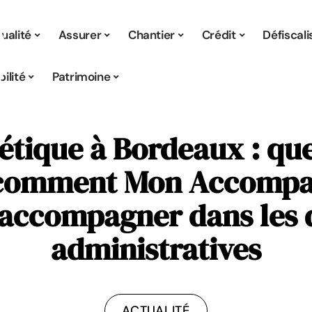
ualité
Assurer
Chantier
Crédit
Défiscali
ilité
Patrimoine
tique à Bordeaux : quel
t comment Mon Accompa
 accompagner dans les
administratives
ACTUALITÉ