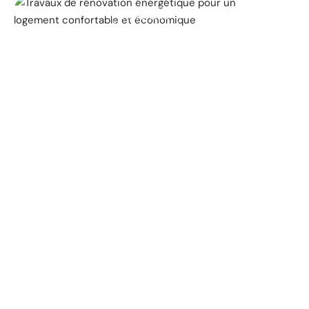
ACTUALITÉ
La prime pour la
rénovation énergétique,
à quoi ça sert ?
11 mars 2026
CHANTIER
Les garanties du
constructeur de maison